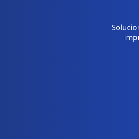
Solucio
impu