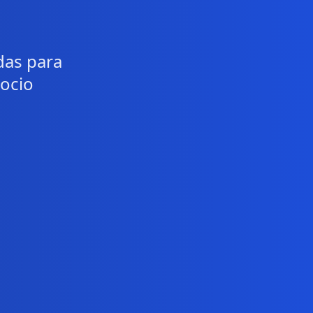
das para
gocio